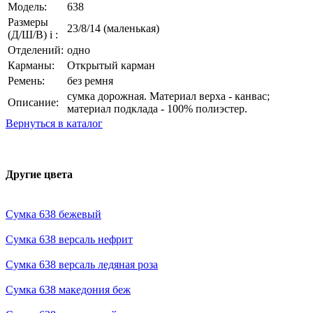
Модель:
638
Размеры
23/8/14 (маленькая)
(Д/Ш/В)
i
:
Отделений:
одно
Карманы:
Открытый карман
Ремень:
без ремня
сумка дорожная. Материал верха - канвас;
Описание:
материал подклада - 100% полиэстер.
Вернуться в каталог
Другие цвета
Сумка 638 бежевый
Сумка 638 версаль нефрит
Сумка 638 версаль ледяная роза
Сумка 638 македония беж