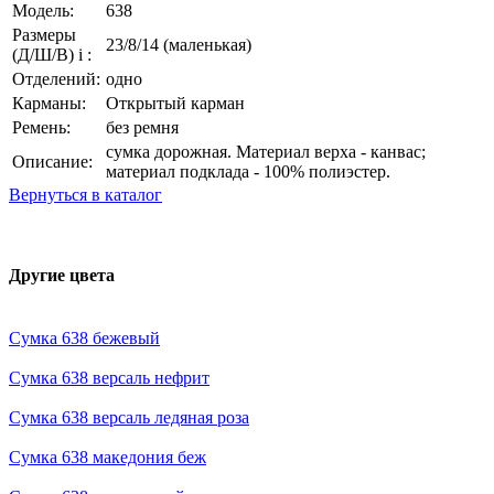
Модель:
638
Размеры
23/8/14 (маленькая)
(Д/Ш/В)
i
:
Отделений:
одно
Карманы:
Открытый карман
Ремень:
без ремня
сумка дорожная. Материал верха - канвас;
Описание:
материал подклада - 100% полиэстер.
Вернуться в каталог
Другие цвета
Сумка 638 бежевый
Сумка 638 версаль нефрит
Сумка 638 версаль ледяная роза
Сумка 638 македония беж